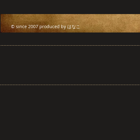
© since 2007 produced by はなこ